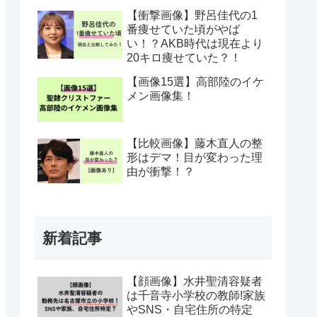
【衝撃画像】野呂佳代の1
番痩せていた頃がやば
い！？AKB時代は現在より
20キロ痩せていた？！
【画像15選】高部陸のイケ
メン画像集！
【比較画像】藤木直人の整
形はデマ！目が変わった理
由が衝撃！？
新着記事
【顔画像】水井聖清容疑者
は千音寺小学校の教師!家族
やSNS・自宅住所の特定