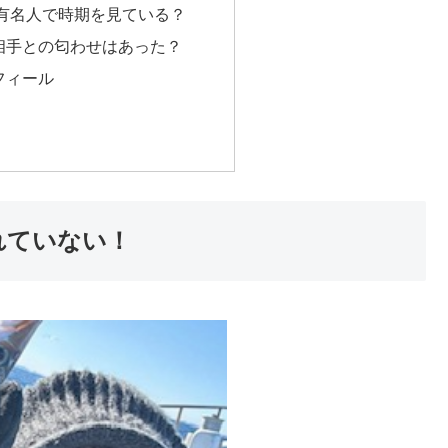
有名人で時期を見ている？
相手との匂わせはあった？
フィール
れていない！