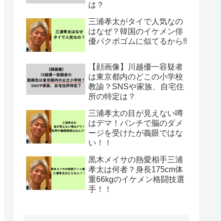
は？
三浦孝太がタイで人気なの
はなぜ？韓国のイケメン俳
優パクボゴムに似てるから!!
【顔画像】川越優一容疑者
は東京都内のどこの小学校
教諭？SNSや家族、自宅住
所の特定は？
三浦孝太の目が見えない噂
はデマ！パンチで脳のダメ
ージを受けたが義眼ではな
い！！
黒木メイサの熱愛相手三浦
孝太は何者？身長175cm体
重66kgのイケメン格闘技選
手！！