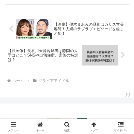
しました！しかし結婚相手の情報は一切
非公開。SNSでもメディアでも、一切
「旦那...
【画像】優木まおみの旦那はカリスマ美
容師！夫婦のラブラブエピソードを総ま
とめ！
【顔画像】長谷川天音容疑者は静岡の大
学はどこ？SNSや自宅住所、家族の特定
は？
ホーム
グラビアアイドル
メニュー
ホーム
検索
トップ
サイドバー