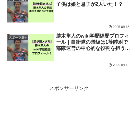
子供は娘と息子が2人いた！？
2025.09.13
勝木隼人のwiki学歴経歴プロフィ
スポーツ選手
ール｜自衛隊の階級は1等陸尉で
部隊運営の中心的な役割を担う幹
部！！
2025.09.13
スポンサーリンク