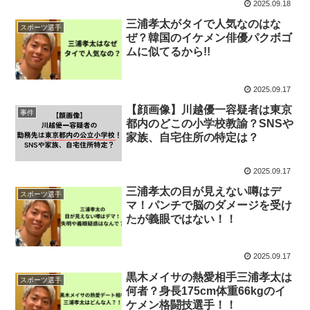
2025.09.18
三浦孝太がタイで人気なのはな
スポーツ選手
ぜ？韓国のイケメン俳優パクボゴ
ムに似てるから!!
2025.09.17
【顔画像】川越優一容疑者は東京
事件
都内のどこの小学校教諭？SNSや
家族、自宅住所の特定は？
2025.09.17
三浦孝太の目が見えない噂はデ
スポーツ選手
マ！パンチで脳のダメージを受け
たが義眼ではない！！
2025.09.17
黒木メイサの熱愛相手三浦孝太は
スポーツ選手
何者？身長175cm体重66kgのイ
ケメン格闘技選手！！