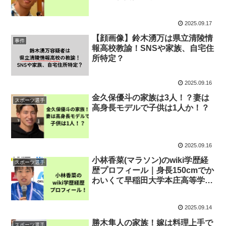
2025.09.17
【顔画像】鈴木湧万は県立清陵情
事件
報高校教諭！SNSや家族、自宅住
所特定？
2025.09.16
金久保優斗の家族は3人！？妻は
スポーツ選手
高身長モデルで子供は1人か！？
2025.09.16
小林香菜(マラソン)のwiki学歴経
スポーツ選手
歴プロフィール｜身長150cmでか
わいくて早稲田大学本庄高等学院
出身！
2025.09.14
勝木隼人の家族！嫁は料理上手で
スポーツ選手