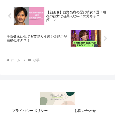
大学：桜美林大学...
【顔画像】西野亮廣の歴代彼女４選！現
在の彼女は超美人な年下の元キャバ
嬢！？
千賀健永に似てる芸能人４選！佐野岳が
結構似すぎ？！
ホーム
歌手
プライバシーポリシー
お問い合わせ