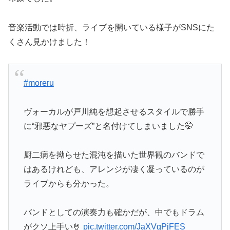
音楽活動では時折、ライブを開いている様子がSNSにた
くさん見かけました！
#moreru
ヴォーカルが戸川純を想起させるスタイルで勝手
に“邪悪なヤプーズ”と名付けてしまいました🤭
厨二病を拗らせた混沌を描いた世界観のバンドで
はあるけれども、アレンジが凄く凝っているのが
ライブからも分かった。
バンドとしての演奏力も確かだが、中でもドラム
がクソ上手い🤘
pic.twitter.com/JaXVgPjFES