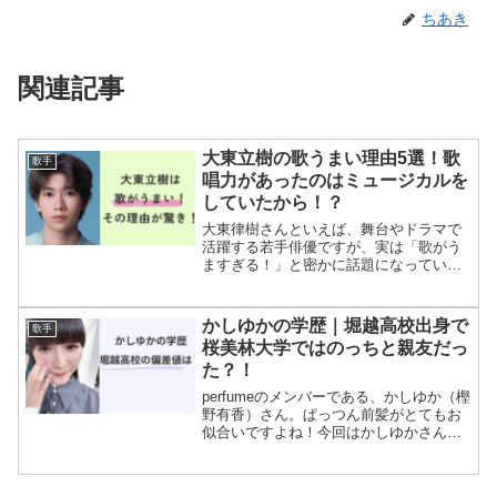
ちあき
関連記事
大東立樹の歌うまい理由5選！歌
歌手
唱力があったのはミュージカルを
していたから！？
大東律樹さんといえば、舞台やドラマで
活躍する若手俳優ですが、実は「歌がう
ますぎる！」と密かに話題になっている
のをご存じでしょうか？その歌唱力は、
なんと幼少期からすでに光っていたと
か...！今回は、大東立樹さんの歌がうま
かしゆかの学歴｜堀越高校出身で
歌手
い理由を５つに絞って紹...
桜美林大学ではのっちと親友だっ
た？！
perfumeのメンバーである、かしゆか（樫
野有香）さん。ぱっつん前髪がとてもお
似合いですよね！今回はかしゆかさんの
学歴について調べていきます。かしゆか
の学歴小学校：広島市立牛田小学校中学
校：広島市立牛田中学校高校：堀越高校