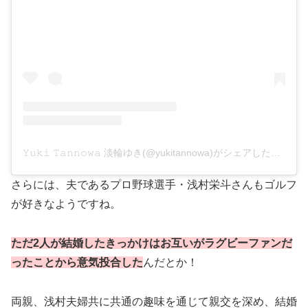
𝚈𝚞𝚔𝚒 𝚃𝚊𝚗𝚗𝚘𝚠𝚊 淡輪ゆき(@yukitannowa)がシェアした投稿
さらには、夫であるプロ野球選手・浅村栄斗さんもゴルフ
が好きなようですね。
ただ2人が結婚したきっかけはお互いがラグビーファンだ
ったことから意気投合した
んだとか！
両親、浅村夫婦共に共通の趣味を通じて親交を深め、結婚