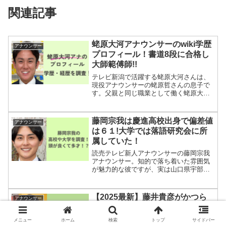
関連記事
蛯原大河アナウンサーのwiki学歴
アナウンサー
プロフィール！書道8段に合格し
大師範傅師!!
テレビ新潟で活躍する蛯原大河さんは、
現役アナウンサーの蛯原哲さんの息子で
す。父親と同じ職業として働く蛯原大河
さんのプロフィールや学歴、経歴を調査
してみました。蛯原大河のプロフィール
名前：蛯原大河(えびはら たいが)生年月
藤岡宗我は慶進高校出身で偏差値
アナウンサー
日：2002年10月...
は６１!大学では落語研究会に所
属していた！
読売テレビ新人アナウンサーの藤岡宗我
アナウンサー。知的で落ち着いた雰囲気
が魅力的な彼ですが、実は山口県宇部市
にある慶進高等学校出身で、偏差値はな
んと６１!さらに大学は、明治大学文化部
出身であり、落語研究会に所属していた
【2025最新】藤井貴彦がかつら
アナウンサー
のだとか！今回は藤岡ア...
はデマ！？おでこが狭く毛量が多
いことが原因か！？
メニュー
ホーム
検索
トップ
サイドバー