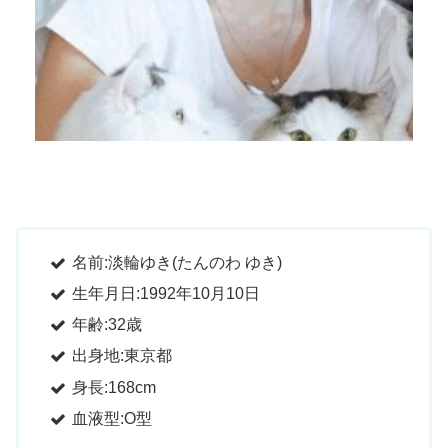
名前:淡輪ゆき(たんのわ ゆき)
生年月日:1992年10月10日
年齢:32歳
出身地:東京都
身長:168cm
血液型:O型