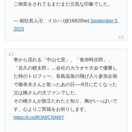
ご病気をされてもまだまだ元気な印象でした。
— 画狂若人卍、イロハ (@16820he)
September 5,
2025
車から流れる「中山七里」、「沓掛時次郎」、
「佐久の鯉太郎」…会社のカラオケ大会で優勝し
た時のトロフィー、長島温泉の飛び入り参加企画
で橋幸夫さんと歌ったあの日──8月に亡くなった
父は橋さんの大ファンでした。
その橋さんが旅立たれたと知り、胸がいっぱいで
す。心よりご冥福をお祈りします。
https://t.co/8OiWCNf46Y