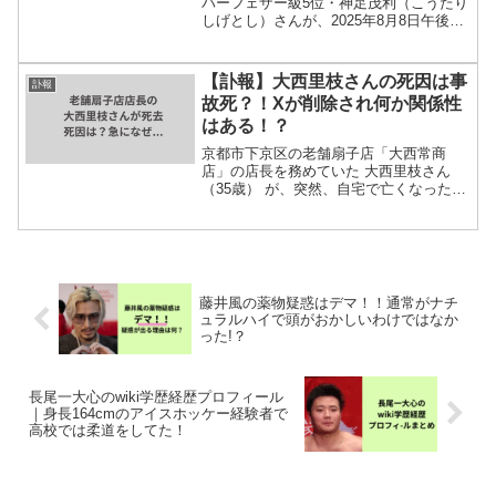
パーフェザー級5位・神足茂利（こうたり
しげとし）さんが、2025年8月8日午後10
時59分、急性硬膜下血腫のため東京都千
代田区の病院で亡くなりました。28歳と
いう若すぎる死に、多くのファンや関係
【訃報】大西里枝さんの死因は事
訃報
者が深い...
故死？！Xが削除され何か関係性
はある！？
京都市下京区の老舗扇子店「大西常商
店」の店長を務めていた 大西里枝さん
（35歳） が、突然、自宅で亡くなったこ
とが報じられました。8月13日には元気に
SNSを更新していたにもかかわらず、わ
ずか数日後の訃報。あまりに急な出来事
に「なぜ？」「死...
藤井風の薬物疑惑はデマ！！通常がナチ
ュラルハイで頭がおかしいわけではなか
った!？
長尾一大心のwiki学歴経歴プロフィール
｜身長164cmのアイスホッケー経験者で
高校では柔道をしてた！