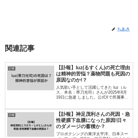
ちあき
関連記事
【訃報】luz(るすくん)の死亡理由
訃報
は精神的苦悩？薬物問題も死因の
原因なのか!？
人気歌い手として活躍してきた luz（ル
ス、本名：帯刀光司）さんが2025年8月
19日に急逝 しました。公式Xで所属事務
所から発表され、突然の訃報にファンや
関係者に大きな衝撃が走っています。32
歳という若さでの死去に、「死因理由は
【訃報】神足茂利さんの死因・急
訃報
何？」「な...
性硬膜下血腫になった原因!日々
のダメージの蓄積か？
プロボクシングの東洋太平洋、日本スー